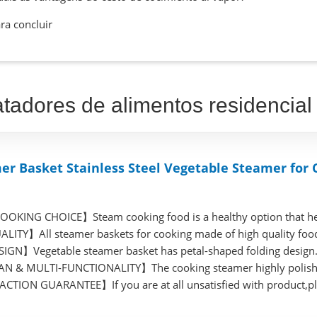
ra concluir
tadores de alimentos residencia
r Basket Stainless Steel Vegetable Steamer for 
KING CHOICE】Steam cooking food is a healthy option that hel
ITY】All steamer baskets for cooking made of high quality food 
GN】Vegetable steamer basket has petal-shaped folding design. T
N & MULTI-FUNCTIONALITY】The cooking steamer highly polished
TION GUARANTEE】If you are at all unsatisfied with product,ple