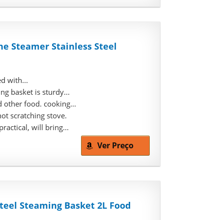
ne Steamer Stainless Steel
d with...
g basket is sturdy...
 other food. cooking...
ot scratching stove.
ctical, will bring...
Ver Preço
Steel Steaming Basket 2L Food