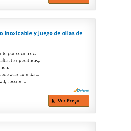
 Inoxidable y Juego de ollas de
to por cocina de...
altas temperaturas,...
rada.
uede asar comida,...
ad, cocción...
Ver Preço