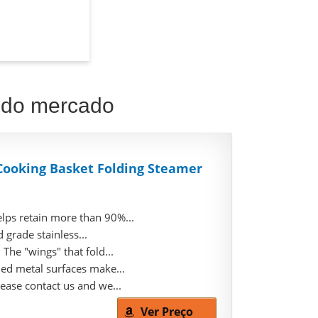
l do mercado
Cooking Basket Folding Steamer
ps retain more than 90%...
grade stainless...
he "wings" that fold...
 metal surfaces make...
ase contact us and we...
Ver Preço