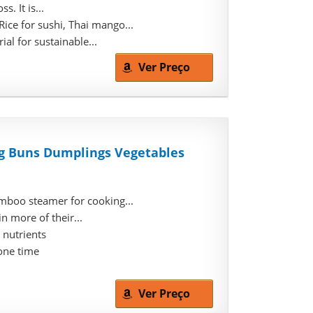
. It is...
e for sushi, Thai mango...
l for sustainable...
Ver Preço
ng Buns Dumplings Vegetables
mboo steamer for cooking...
 more of their...
s nutrients
 one time
Ver Preço