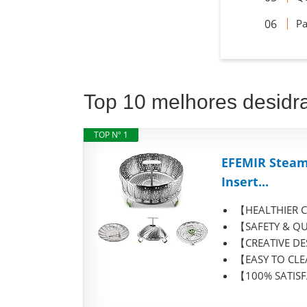
Pa
Top 10 melhores desidra
TOP Nº 1
EFEMIR Steame
Insert...
【HEALTHIER COO
【SAFETY & QUAL
【CREATIVE DESI
【EASY TO CLEA
【100% SATISFAC