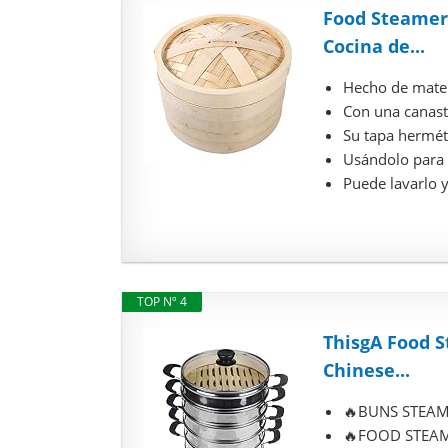
Food Steamer
Cocina de...
Hecho de mater
Con una canasta
Su tapa hermét
Usándolo para 
Puede lavarlo 
TOP Nº 4
ThisgA Food S
Chinese...
🔥BUNS STEAMER
🔥FOOD STEAMER