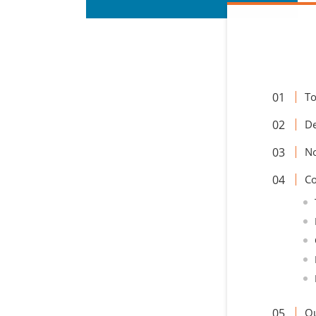
To
De
No
Co
Qu