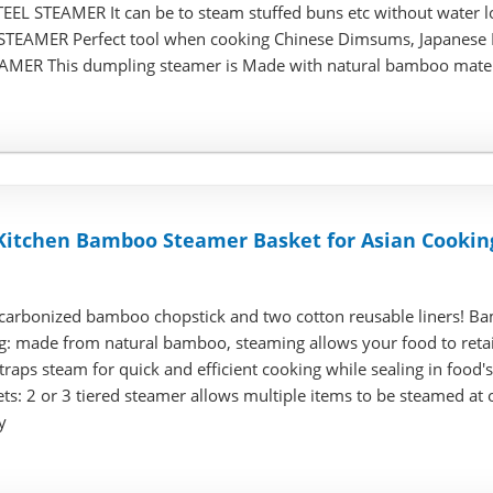
EL STEAMER It can be to steam stuffed buns etc without water loss
AMER Perfect tool when cooking Chinese Dimsums, Japanese Ric
MER This dumpling steamer is Made with natural bamboo materia
r Kitchen Bamboo Steamer Basket for Asian Cooki
carbonized bamboo chopstick and two cotton reusable liners! Ba
g: made from natural bamboo, steaming allows your food to retain
d traps steam for quick and efficient cooking while sealing in food'
ts: 2 or 3 tiered steamer allows multiple items to be steamed at
y