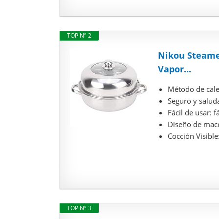
TOP Nº 2
Nikou Steamer
Vapor...
Método de calen
Seguro y saluda
Fácil de usar: 
Diseño de mace
Cocción Visible
TOP Nº 3