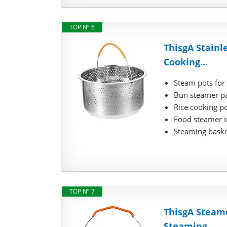
TOP Nº 6
ThisgA Stainl
Cooking...
Steam pots for
Bun steamer pan
Rice cooking po
Food steamer in
Steaming basket
TOP Nº 7
ThisgA Steame
Steaming...