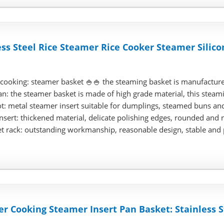
ess Steel Rice Steamer Rice Cooker Steamer Silico
 cooking: steamer basket 🍚🍚 the steaming basket is manufacture
: the steamer basket is made of high grade material, this steamin
t: metal steamer insert suitable for dumplings, steamed buns and
sert: thickened material, delicate polishing edges, rounded and n
 rack: outstanding workmanship, reasonable design, stable and pra
r Cooking Steamer Insert Pan Basket: Stainless 