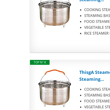
COOKING STEAME
STEAMING BASKE
FOOD STEAMER I
VEGETABLE STEA
RICE STEAMER BA
TOP Nº 8
ThisgA Steame
Steaming...
COOKING STEAME
STEAMING BASKE
FOOD STEAMER I
VEGETABLE STEA