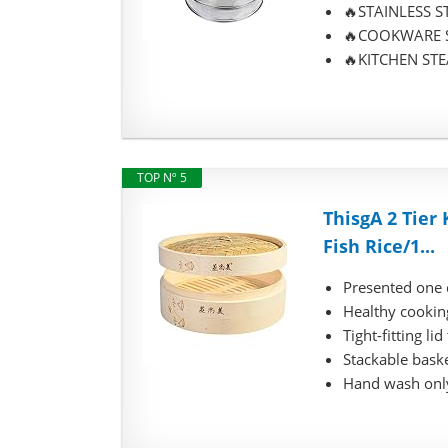
🔥STAINLESS STE
🔥COOKWARE STE
🔥KITCHEN STEA
TOP Nº 5
ThisgA 2 Tie
Fish Rice/1...
Presented one 
Healthy cookin
Tight-fitting li
Stackable baske
Hand wash onl