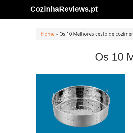
Saltar
CozinhaReviews.pt
al
contenido
Home
»
Os 10 Melhores cesto de cozime
Os 10 M