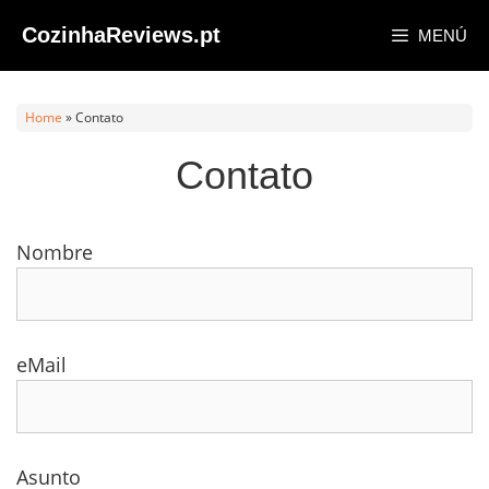
Saltar
CozinhaReviews.pt
MENÚ
al
contenido
Home
»
Contato
Contato
Nombre
eMail
Asunto