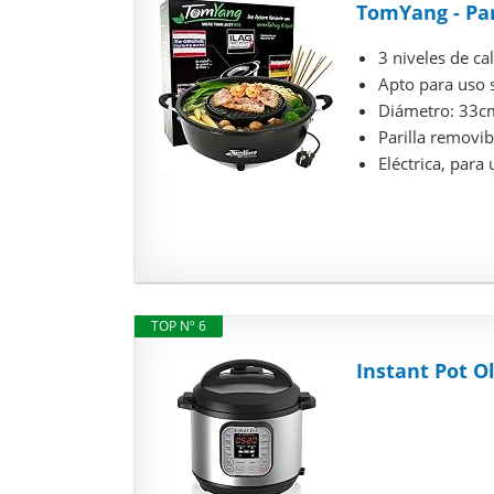
TomYang - Par
3 niveles de ca
Apto para uso 
Diámetro: 33cm
Parilla removib
Eléctrica, para 
TOP Nº 6
Instant Pot Ol