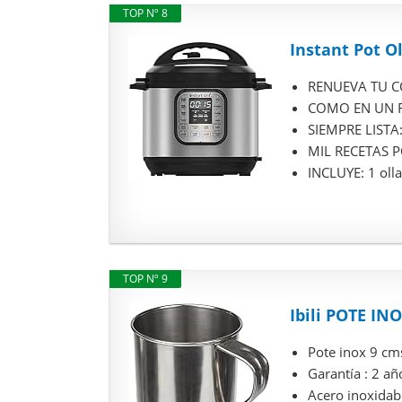
TOP Nº 8
Instant Pot Ol
RENUEVA TU COC
COMO EN UN RES
SIEMPRE LISTA:
MIL RECETAS P
INCLUYE: 1 olla
TOP Nº 9
Ibili POTE INO
Pote inox 9 cm
Garantía : 2 añ
Acero inoxidab