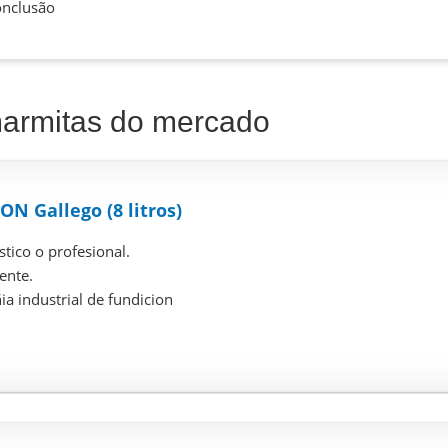
nclusão
marmitas do mercado
N Gallego (8 litros)
tico o profesional.
ente.
a industrial de fundicion