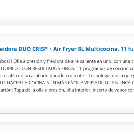
eidora DUO CRISP + Air Fryer 8L Multicocina. 11 fun
os! ! Olla a presión y freidora de aire caliente en uno: con una c
TOPILOT CON RESULTADOS FINOS: 11 programas de cocción con s
so café con un acabado dorado crujiente – Tecnología única que g
E HACER LA COCINA AÚN MÁS FÁCIL Y VERSÁTIL QUE NUNCA CONF
rtón: Tapa de la olla a presión, olla interior, inserto de vapor con