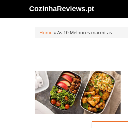
Saltar
CozinhaReviews.pt
al
contenido
Home
»
As 10 Melhores marmitas