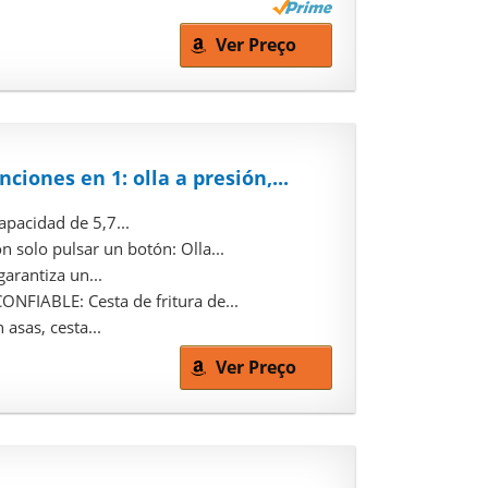
Ver Preço
ciones en 1: olla a presión,...
apacidad de 5,7...
olo pulsar un botón: Olla...
arantiza un...
IABLE: Cesta de fritura de...
 asas, cesta...
Ver Preço