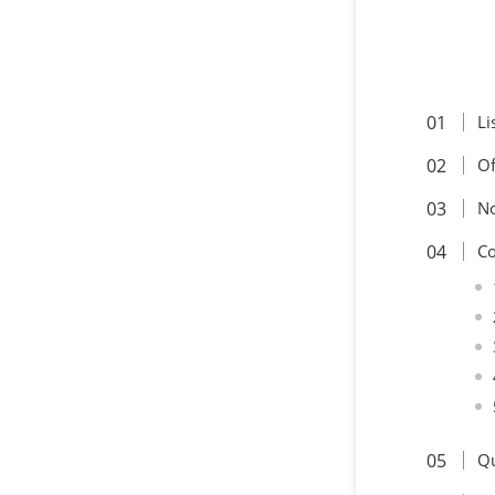
Li
Of
N
Co
Qu