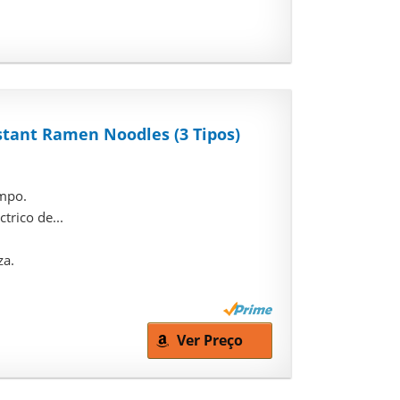
nstant Ramen Noodles (3 Tipos)
empo.
trico de...
za.
Ver Preço