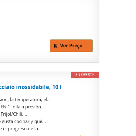
Ver Preço
EN OFERTA
iaio inossidabile, 10 l
, la temperatura, el...
: olla a presión...
jol/Chili,...
usta cocinar y qué...
el progreso de la...