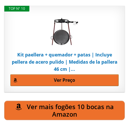
TOP Nº 10
Kit paellera + quemador + patas | Incluye
pellera de acero pulido | Medidas de la pallera
46 cm |...
Ver Preço
Ver mais fogões 10 bocas na
Amazon