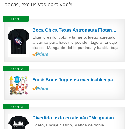
bocas, exclusivas para você!
TOP Nº 1
Boca Chica Texas Astronauta Flotando en el espacio en el tubo interior Camiseta
Elige tu estilo, color y tamaño, luego agrégalo
al carrito para hacer tu pedido.; Ligero, Encaje
clasico, Manga de doble puntada y bastilla baja
TOP Nº 2
Fur & Bone Juguetes masticables para cachorros, entrenamiento de dentición, paquete de 10 unidades,...
TOP Nº 3
Divertido texto en alemán "Me gustan los árboles que sostienen la boca Camiseta
Ligero, Encaje clasico, Manga de doble