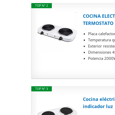
TOP Nº 2
COCINA ELEC
TERMOSTATO
Placa calefacto
Temperatura qu
Exterior resist
Dimensiones 4
Potencia 2000
TOP Nº 3
Cocina eléctr
indicador luz