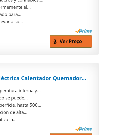
formemente el...
ado para...
evar a su...
Ver Preço
léctrica Calentador Quemador...
eratura interna y...
co se puede...
erficie, hasta 500...
ión de alta...
iza la...