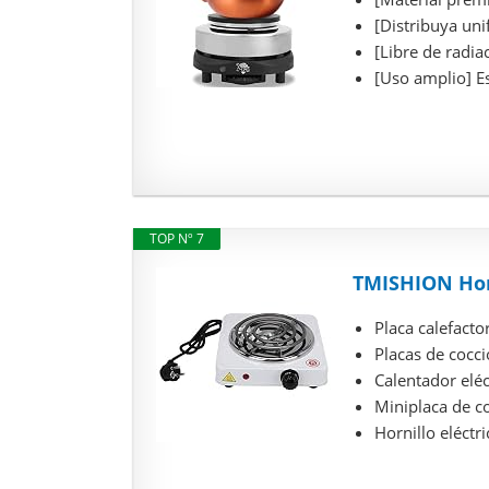
[Distribuya uni
[Libre de radia
[Uso amplio] Est
TOP Nº 7
TMISHION Horn
Placa calefacto
Placas de cocci
Calentador eléc
Miniplaca de co
Hornillo eléctri