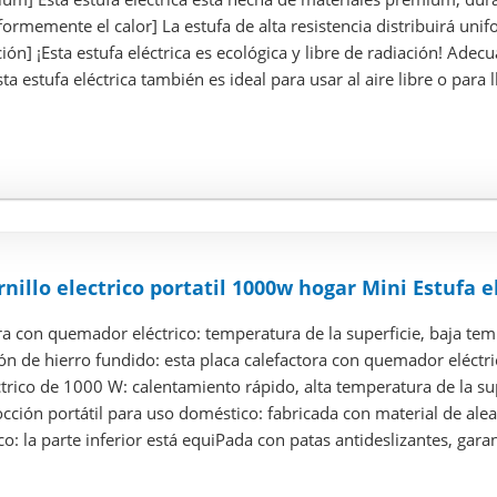
formemente el calor] La estufa de alta resistencia distribuirá uni
ción] ¡Esta estufa eléctrica es ecológica y libre de radiación! Adecu
a estufa eléctrica también es ideal para usar al aire libre o para ll
illo electrico portatil 1000w hogar Mini Estufa e
ra con quemador eléctrico: temperatura de la superficie, baja temp
ón de hierro fundido: esta placa calefactora con quemador eléctri
trico de 1000 W: calentamiento rápido, alta temperatura de la sup
cción portátil para uso doméstico: fabricada con material de aleac
co: la parte inferior está equiPada con patas antideslizantes, garant