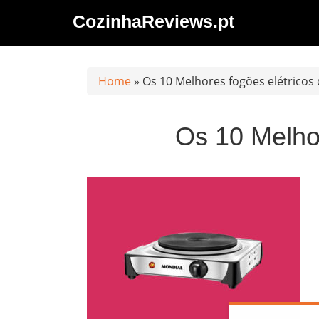
Saltar
CozinhaReviews.pt
al
contenido
Home
»
Os 10 Melhores fogões elétricos
Os 10 Melho