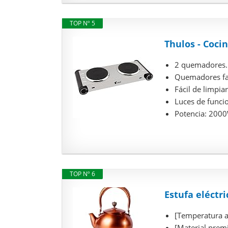
TOP Nº 5
Thulos - Coci
2 quemadores. 
Quemadores fab
Fácil de limpia
Luces de funci
Potencia: 2000
TOP Nº 6
Estufa eléctri
[Temperatura aj
[Material premi