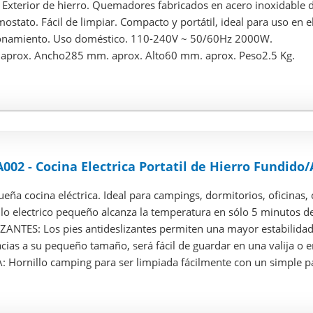
Exterior de hierro. Quemadores fabricados en acero inoxidable 
mostato. Fácil de limpiar. Compacto y portátil, ideal para uso en e
ionamiento. Uso doméstico. 110-240V ~ 50/60Hz 2000W.
aprox. Ancho285 mm. aprox. Alto60 mm. aprox. Peso2.5 Kg.
02 - Cocina Electrica Portatil de Hierro Fundido/A
eña cocina eléctrica. Ideal para campings, dormitorios, oficinas,
lo electrico pequeño alcanza la temperatura en sólo 5 minutos de
ANTES: Los pies antideslizantes permiten una mayor estabilidad d
ias a su pequeño tamaño, será fácil de guardar en una valija o e
: Hornillo camping para ser limpiada fácilmente con un simple