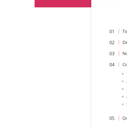
To
De
No
Co
Qu