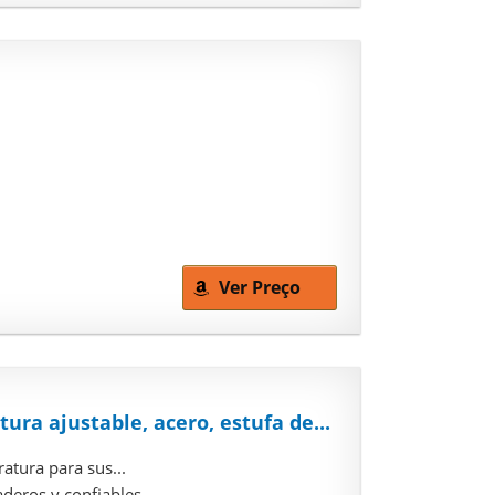
Ver Preço
ura ajustable, acero, estufa de...
atura para sus...
eros y confiables....