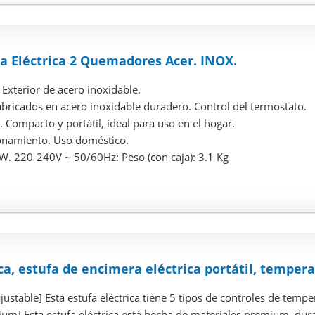
na Eléctrica 2 Quemadores Acer. INOX.
Exterior de acero inoxidable.
ricados en acero inoxidable duradero. Control del termostato.
r. Compacto y portátil, ideal para uso en el hogar.
onamiento. Uso doméstico.
W. 220-240V ~ 50/60Hz: Peso (con caja): 3.1 Kg
ca, estufa de encimera eléctrica portátil, temperat
ustable] Esta estufa eléctrica tiene 5 tipos de controles de temper
um] Esta estufa eléctrica está hecha de materiales premium, durad