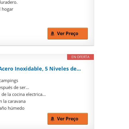
duradero.
l hogar
Ver Preço
EN OFERTA
cero Inoxidable, 5 Niveles de...
 campings
spués de ser...
e la cocina electrica...
n la caravana
 paño húmedo
Ver Preço