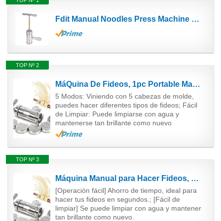
TOP Nº 1
Fdit Manual Noodles Press Machine Pasta Fabricante Exprimidor de Jugo de Máquina Herramienta de...
TOP Nº 2
MáQuina De Fideos, 1pc Portable Manual Operado Fabricante De Pasta De Acero Noddle Juicer PresióN...
5 Modos: Viniendo con 5 cabezas de molde,
puedes hacer diferentes tipos de fideos; Fácil
de Limpiar: Puede limpiarse con agua y
mantenerse tan brillante como nuevo
TOP Nº 3
Máquina Manual para Hacer Fideos, Máquina Manual de Prensa de Fideos de Acero Inoxidable,...
[Operación fácil] Ahorro de tiempo, ideal para
hacer tus fideos en segundos.; [Fácil de
limpiar] Se puede limpiar con agua y mantener
tan brillante como nuevo.