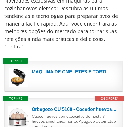
Novidades exclusivas em máquinas para
cozinhar ovos elétrica! Descubra as últimas
tendências e tecnologias para preparar ovos de
maneira fácil e rápida. Aqui você encontrará as
melhores opções do mercado para tornar suas
refeições ainda mais práticas e deliciosas.
Confira!
TOP Nº 1
MÁQUINA DE OMELETES E TORTILHAS ELÉTRICA MULTI - 220V-850W
TOP Nº 2
EN OFERTA
Orbegozo CU 5100 - Cocedor huevos, apagado automático, capacidad para 7 huevos, libre de BPA,...
Cuece huevos con capacidad de hasta 7
huevos simultáneamente; Apagado automático
con alarma