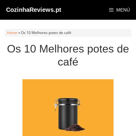
Saltar
CozinhaReviews.pt
MENÚ
al
contenido
Home
»
Os 10 Melhores potes de café
Os 10 Melhores potes de
café