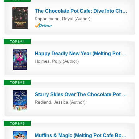
The Chocolate Pot Cafe: Dive Into Christmas At The Chocolate Pot Cafe
Koppelmann, Royal (Author)
TOP Nº 4
Happy Deadly New Year (Melting Pot Cafe Book 2) (English Edition)
Holmes, Polly (Author)
TOP Nº 5
Starry Skies Over The Chocolate Pot Cafe: A heartwarming festive read to curl up with (Christmas on...
Redland, Jessica (Author)
TOP Nº 6
Muffins & Magic (Melting Pot Cafe Book 3) (English Edition)