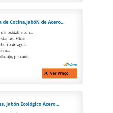
 de Cocina,JabóN de Acero...
o inoxidable con...
tantes. Eficaz,...
chorro de agua...
cero...
a, ajo, pescado,...
Ver Preço
, Jabón Ecológico Acero...