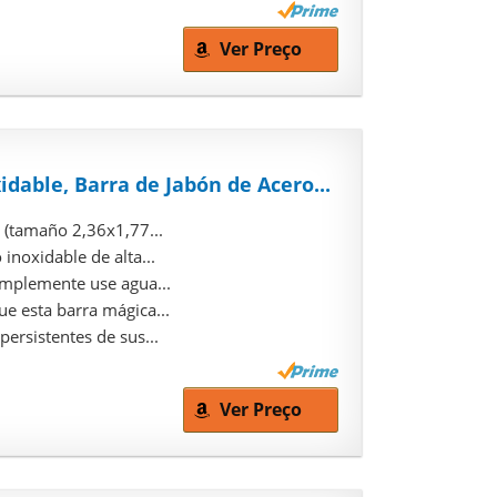
Ver Preço
idable, Barra de Jabón de Acero...
 (tamaño 2,36x1,77...
inoxidable de alta...
implemente use agua...
e esta barra mágica...
ersistentes de sus...
Ver Preço