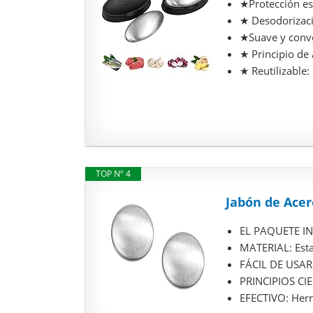
★Protección esp
★ Desodorizació
★Suave y conven
★ Principio de 
★ Reutilizable:
TOP Nº 4
Jabón de Acer
EL PAQUETE INC
MATERIAL: Esta 
FÁCIL DE USAR:
PRINCIPIOS CIEN
EFECTIVO: Herra