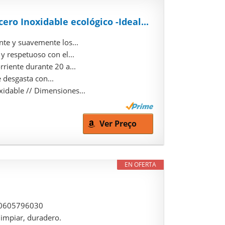
ro Inoxidable ecológico -Ideal...
nte y suavemente los...
 respetuoso con el...
riente durante 20 a...
 desgasta con...
idable // Dimensiones...
Ver Preço
EN OFERTA
: 0605796030
limpiar, duradero.