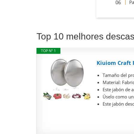
Pa
Top 10 melhores desca
TOP Nº 1
Kiuiom Craft P
Tamaño del pro
Material: Fabric
Este jabón de 
Úselo como un 
Este jabón deso