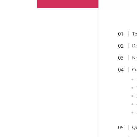
To
De
No
Co
Qu