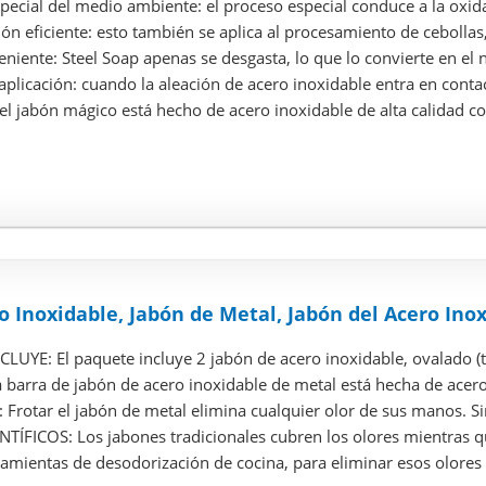
ecial del medio ambiente: el proceso especial conduce a la oxida
n eficiente: esto también se aplica al procesamiento de cebollas, 
iente: Steel Soap apenas se desgasta, lo que lo convierte en el n
aplicación: cuando la aleación de acero inoxidable entra en contac
 el jabón mágico está hecho de acero inoxidable de alta calidad co
o Inoxidable, Jabón de Metal, Jabón del Acero Inox
LUYE: El paquete incluye 2 jabón de acero inoxidable, ovalado (
barra de jabón de acero inoxidable de metal está hecha de acero 
 Frotar el jabón de metal elimina cualquier olor de sus manos. S
TÍFICOS: Los jabones tradicionales cubren los olores mientras qu
mientas de desodorización de cocina, para eliminar esos olores p