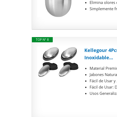
Elimina olores
Simplemente fro
TOP Nº 8
Kellegour 4Pc
Inoxidable...
Material Premiu
Jabones Natural
Fácil de Usar 
Fácil de Usar: 
Usos Generaliza