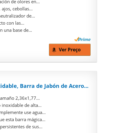
ción de olores en...
ajos, cebollas...
eutralizador de...
to con las...
n una base de...
Ver Preço
idable, Barra de Jabón de Acero...
tamaño 2,36x1,77...
inoxidable de alta...
implemente use agua...
e esta barra mágica...
ersistentes de sus...