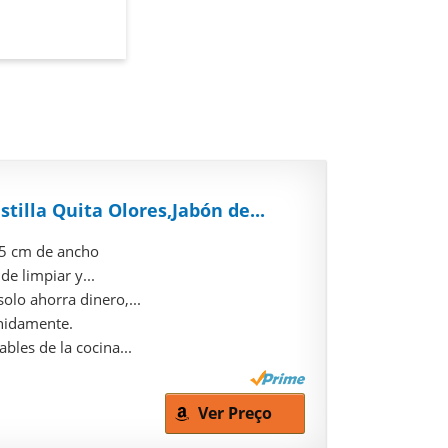
tilla Quita Olores,Jabón de...
,5 cm de ancho
de limpiar y...
olo ahorra dinero,...
inidamente.
les de la cocina...
Ver Preço