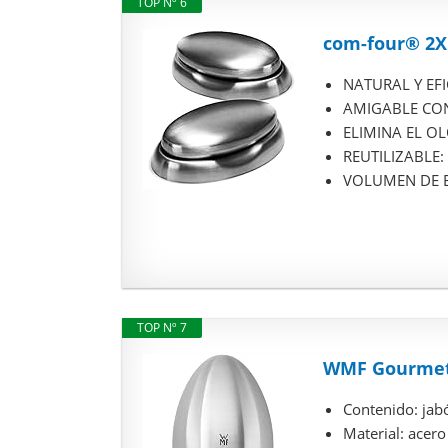
TOP Nº 6
com-four® 2X 
NATURAL Y EFIC
AMIGABLE CON E
ELIMINA EL OLO
REUTILIZABLE: ¡
VOLUMEN DE ENT
TOP Nº 7
WMF Gourmet 
Contenido: jab
Material: acero