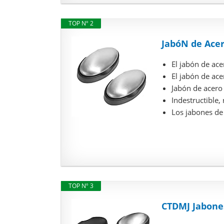
TOP Nº 2
JabóN de Acer
El jabón de ac
El jabón de ace
Jabón de acero 
Indestructible, 
Los jabones de 
TOP Nº 3
CTDMJ Jabones