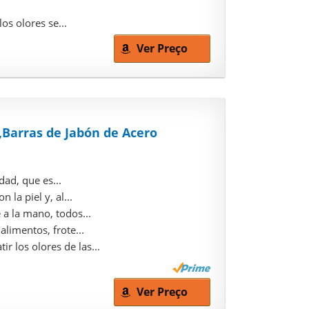
os olores se...
Ver Preço
,Barras de Jabón de Acero
dad, que es...
la piel y, al...
a la mano, todos...
alimentos, frote...
 los olores de las...
Ver Preço