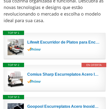
sua cozinha organizada e funcional. Descubra as
novas tecnologias e designs que estão
revolucionando o mercado e escolha o modelo
ideal para sua casa.
TOP Nº 1
Lifewit Escurridor de Platos para Encimera de Cocina, Escurreplatos de Acero Inoxidable de 2 Niveles...
TOP Nº 2
EN OFERTA
Comius Sharp Escurreplatos Acero Inoxidable, Soporte de Drenaje Automático, con Soporte para...
TOP Nº 3
Goopool Escurreplatos Acero Inoxidable sobre Fregadero Secador de Rollos de Acero Inoxidable...