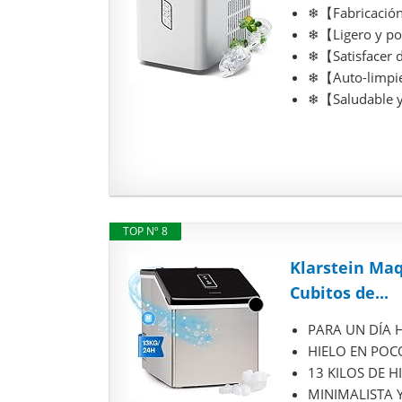
❄【Fabricación 
❄【Ligero y port
❄【Satisfacer d
❄【Auto-limpieza
❄【Saludable y 
TOP Nº 8
Klarstein Maq
Cubitos de...
PARA UN DÍA HE
HIELO EN POCOS
13 KILOS DE HI
MINIMALISTA Y 