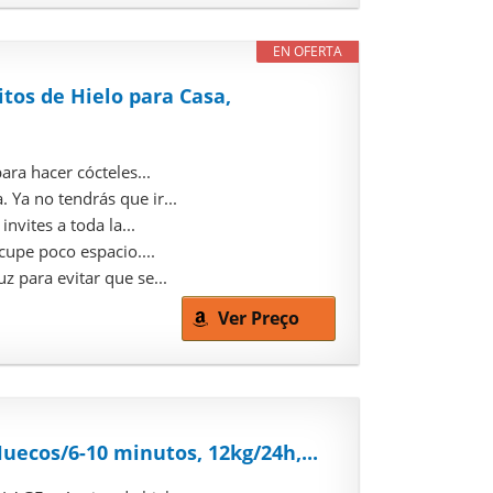
EN OFERTA
tos de Hielo para Casa,
ra hacer cócteles...
a no tendrás que ir...
nvites a toda la...
upe poco espacio....
 para evitar que se...
Ver Preço
uecos/6-10 minutos, 12kg/24h,...