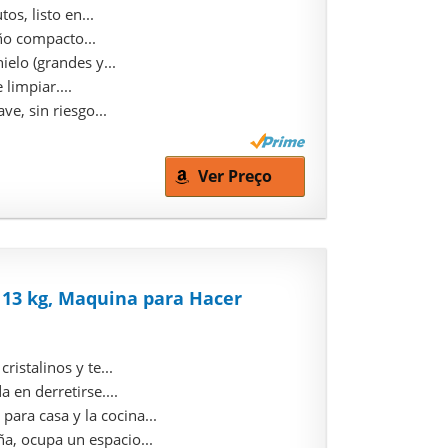
s, listo en...
ño compacto...
elo (grandes y...
limpiar....
, sin riesgo...
Ver Preço
 13 kg, Maquina para Hacer
stalinos y te...
en derretirse....
ara casa y la cocina...
a, ocupa un espacio...