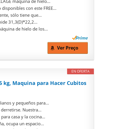
LAGE máquina de hielo...
sponibles con este FREE...
te, sólo tiene que...
de 31,3(D)*22,2...
uina de hielo de los...
Ver Preço
EN OFERTA
5 kg, Maquina para Hacer Cubitos
ianos y pequeños para...
erretirse. Nuestra...
ara casa y la cocina...
a, ocupa un espacio...