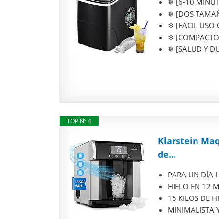
❄ [6-10 MINUT
❄ [DOS TAMAÑO
❄ [FÁCIL USO C
❄ [COMPACTO Y 
❄ [SALUD Y DUR
TOP Nº 4
Klarstein Maq
de...
PARA UN DÍA HE
HIELO EN 12 MI
15 KILOS DE HI
MINIMALISTA Y 