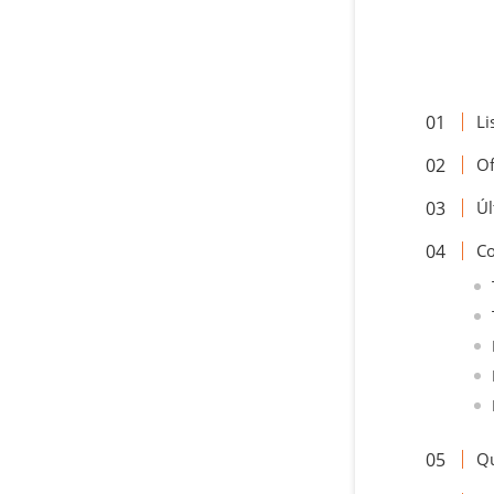
Li
Of
Úl
Co
Qu