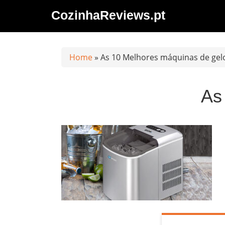
Saltar
CozinhaReviews.pt
al
contenido
Home
»
As 10 Melhores máquinas de gel
As