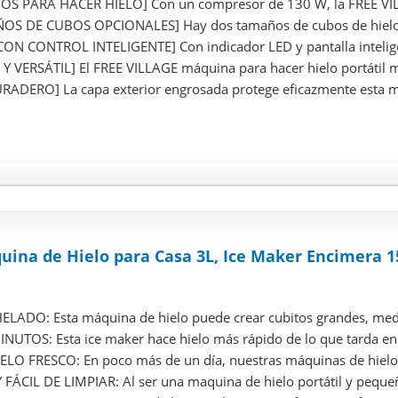
OS PARA HACER HIELO] Con un compresor de 130 W, la FREE VIL
S DE CUBOS OPCIONALES] Hay dos tamaños de cubos de hielo di
ON CONTROL INTELIGENTE] Con indicador LED y pantalla inteligen
VERSÁTIL] El FREE VILLAGE máquina para hacer hielo portátil mi
ADERO] La capa exterior engrosada protege eficazmente esta máq
uina de Hielo para Casa 3L, Ice Maker Encimera 1
LADO: Esta máquina de hielo puede crear cubitos grandes, med
NUTOS: Esta ice maker hace hielo más rápido de lo que tarda en d
ELO FRESCO: En poco más de un día, nuestras máquinas de hielo p
FÁCIL DE LIMPIAR: Al ser una maquina de hielo portátil y pequeñ