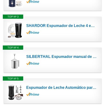
TOP Nº 3
SHARDOR Espumador de Leche 4 en 1, Con Agitador Magnético Espumador Leche Electrico, 500W, para...
TOP Nº 4
SILBERTHAL Espumador manual de leche para 2 o 3 tazas de cappuccino | Espumadora leche manual para...
TOP Nº 5
Espumador de Leche Automático para Caliente/Frío, Vaporizador con 4 Funciones, Calentador con...