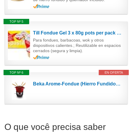
TOP Nº 5
Till Fondue Gel 3 x 80g pots per pack by Dexam
Para fondues, barbacoas, wok y otros
dispositivos calientes.; Reutilizable en espacios
cerrados (segura y limpia).
TOP Nº 6
EN OFERTA
Beka Arome-Fondue (Hierro Fundido esmaltado, 15 cm, para 4 a 6 Personas, Apta para inducción),...
O que você precisa saber