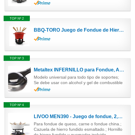
TOP Nº 2
BBQ-TORO Juego de Fondue de Hierro Fundido I 6 Personas I 13 Piezas I 1 Litro I Cacerola, Quemador y...
TOP Nº 3
Metaltex INFERNILLO para Fondue, Acero INOX, Estandar
Modelo universal para todo tipo de soportes;
Se debe usar con alcohol y gel de combustible
TOP Nº 4
LIVOO MEN390 - Juego de fondue, 2,6 literas
Para fondue de queso, carne o fondue china.;
Cazuela de hierro fundido esmaltado.; Hornillo
de hierro fundido y quemador incluido.