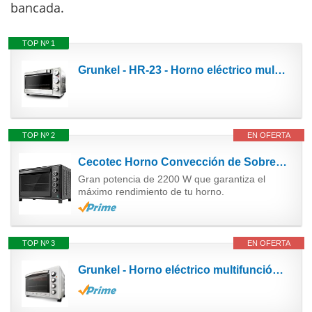
bancada.
TOP Nº 1
Grunkel - HR-23 - Horno eléctrico multifunción de sobremesa de 23l con 3 funciones de calor y...
TOP Nº 2
EN OFERTA
Cecotec Horno Convección de Sobremesa de 60 Litros Bake&Toast 6090 Black Gyro. 2200 W, Luz...
Gran potencia de 2200 W que garantiza el
máximo rendimiento de tu horno.
TOP Nº 3
EN OFERTA
Grunkel - Horno eléctrico multifunción de sobremesa de 38L - HR-38 SILVER - Con 3 funciones de...