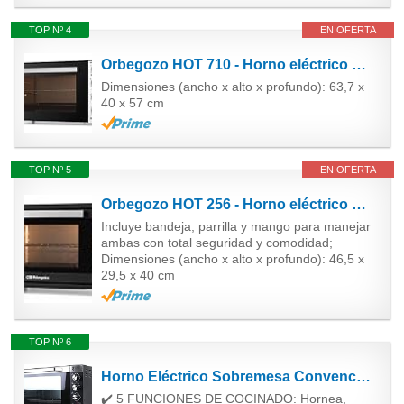
TOP Nº 4
EN OFERTA
Orbegozo HOT 710 - Horno eléctrico de sobremesa con convección, 70 L, rustidor, termostato...
Dimensiones (ancho x alto x profundo): 63,7 x
40 x 57 cm
TOP Nº 5
EN OFERTA
Orbegozo HOT 256 - Horno eléctrico de sobremesa con convección, 25 L, temporizador, termostato...
Incluye bandeja, parrilla y mango para manejar
ambas con total seguridad y comodidad;
Dimensiones (ancho x alto x profundo): 46,5 x
29,5 x 40 cm
TOP Nº 6
Horno Eléctrico Sobremesa Convención, Rustidor 70L. 2200W. Temperatura hasta 230ºC, Temporizador...
✔️ 5 FUNCIONES DE COCINADO: Hornea,