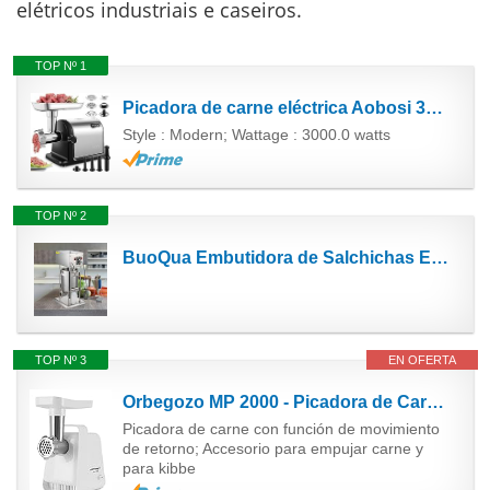
elétricos industriais e caseiros.
TOP Nº 1
Picadora de carne eléctrica Aobosi 3000 W - Picadora de carne profesional con 3 tamaños de rejilla...
Style : Modern; Wattage : 3000.0 watts
TOP Nº 2
BuoQua Embutidora de Salchichas Electrico de Acero Inoxidable 12L Máquina de Salchichas Embutidos...
TOP Nº 3
EN OFERTA
Orbegozo MP 2000 - Picadora de Carne, Función Movimiento Retorno, Botón Marcha Parada, Cuello...
Picadora de carne con función de movimiento
de retorno; Accesorio para empujar carne y
para kibbe