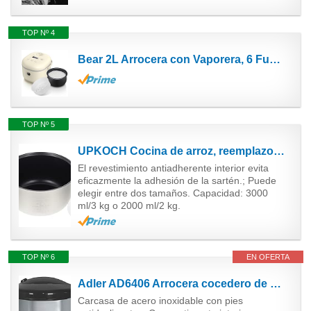
TOP Nº 4
Bear 2L Arrocera con Vaporera, 6 Funciones de Cocción de Arroz con Arroz Integral, Vapor, Gachas,...
TOP Nº 5
UPKOCH Cocina de arroz, reemplazo de revestimiento, olla de arroz, olla de arroz antiadherente, olla...
El revestimiento antiadherente interior evita
eficazmente la adhesión de la sartén.; Puede
elegir entre dos tamaños. Capacidad: 3000
ml/3 kg o 2000 ml/2 kg.
TOP Nº 6
EN OFERTA
Adler AD6406 Arrocera cocedero de arroz, 1,5 litros, función mantenimineto de calor, apagado...
Carcasa de acero inoxidable con pies