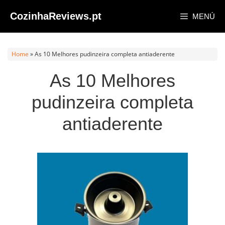
Saltar
CozinhaReviews.pt
MENÚ
al
contenido
Home
»
As 10 Melhores pudinzeira completa antiaderente
As 10 Melhores
pudinzeira completa
antiaderente